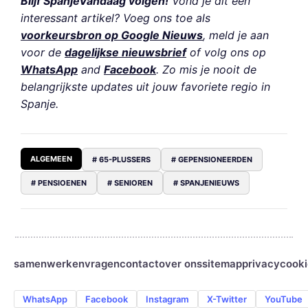
Blijf SpanjeVandaag volgen!
Vond je dit een
interessant artikel? Voeg ons toe als
voorkeursbron op Google Nieuws
, meld je aan
voor de
dagelijkse nieuwsbrief
of volg ons op
WhatsApp
and
Facebook
. Zo mis je nooit de
belangrijkste updates uit jouw favoriete regio in
Spanje.
ALGEMEEN
# 65-PLUSSERS
# GEPENSIONEERDEN
# PENSIOENEN
# SENIOREN
# SPANJENIEUWS
samenwerken
vragen
contact
over ons
sitemap
privacy
cooki
WhatsApp
Facebook
Instagram
X-Twitter
YouTube