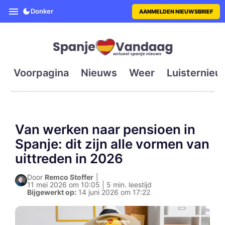
SpanjeVandaag is de eerste en g
Donker
AANMELDEN NIEUWSBRIEF
Voorpagina
Nieuws
Weer
Luisternieu
Van werken naar pensioen in
Spanje: dit zijn alle vormen van
uittreden in 2026
Door
Remco Stoffer
|
11 mei 2026 om 10:05 | 5 min. leestijd
Bijgewerkt op:
14 juni 2026 om 17:22