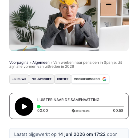
Voorpagina
»
Algemeen
»
Van werken naar pensioen in Spanje: dit
zijn alle vormen van uittreden in 2026
+ NIEUWS
NIEUWSBRIEF
KOFFIE?
VOORKEURSBRON
LUISTER NAAR DE SAMENVATTING
Elapsed time: 0 seconds
Duratio
00:00
00:58
Laatst bijgewerkt op
14 juni 2026 om 17:22
door