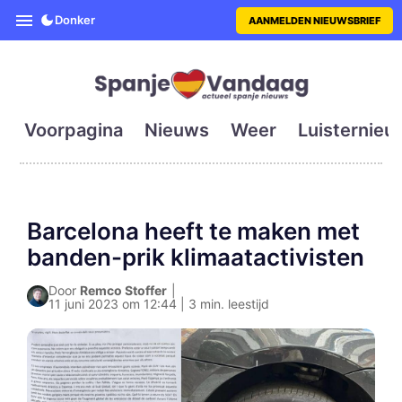
SpanjeVandaag is de eerste en g
Donker
AANMELDEN NIEUWSBRIEF
Voorpagina
Nieuws
Weer
Luisternieu
Barcelona heeft te maken met
banden-prik klimaatactivisten
Door
Remco Stoffer
|
11 juni 2023 om 12:44 | 3 min. leestijd