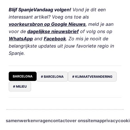
Blijf SpanjeVandaag volgen!
Vond je dit een
interessant artikel? Voeg ons toe als
voorkeursbron op Google Nieuws
, meld je aan
voor de
dagelijkse nieuwsbrief
of volg ons op
WhatsApp
and
Facebook
. Zo mis je nooit de
belangrijkste updates uit jouw favoriete regio in
Spanje.
BARCELONA
# BARCELONA
# KLIMAATVERANDERING
# MILIEU
samenwerken
vragen
contact
over ons
sitemap
privacy
cooki