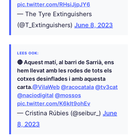
pic.twitter.com/RHsiJjpJY6
— The Tyre Extinguishers
(@T_Extinguishers)
June 8, 2023
🔴 Aquest matí, al barri de Sarrià, ens
hem llevat amb les rodes de tots els
cotxes desinflades i amb aquesta
carta.
@VilaWeb
@racocatala
@tv3cat
@naciodigital
@mossos
pic.twitter.com/K6kIt9ohEv
— Cristina Rúbies (@seibur_)
June
8, 2023