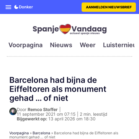
SpanjeVandaag is de eerste en g
Donker
AANMELDEN NIEUWSBRIEF
Voorpagina
Nieuws
Weer
Luisternieu
Barcelona had bijna de
Eiffeltoren als monument
gehad … of niet
Door
Remco Stoffer
|
11 september 2021 om 07:15 | 2 min. leestijd
Bijgewerkt op:
13 april 2026 om 18:30
Voorpagina
»
Barcelona
»
Barcelona had bijna de Eiffeltoren als
monument gehad … of niet