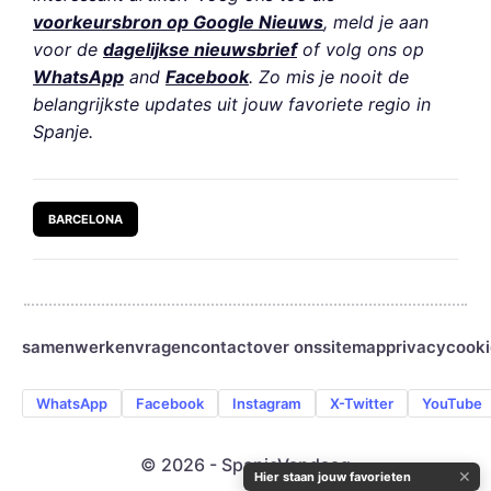
voorkeursbron op Google Nieuws
, meld je aan
voor de
dagelijkse nieuwsbrief
of volg ons op
WhatsApp
and
Facebook
. Zo mis je nooit de
belangrijkste updates uit jouw favoriete regio in
Spanje.
BARCELONA
samenwerken
vragen
contact
over ons
sitemap
privacy
cooki
WhatsApp
Facebook
Instagram
X-Twitter
YouTube
© 2026 - SpanjeVandaag
✕
Hier staan jouw favorieten