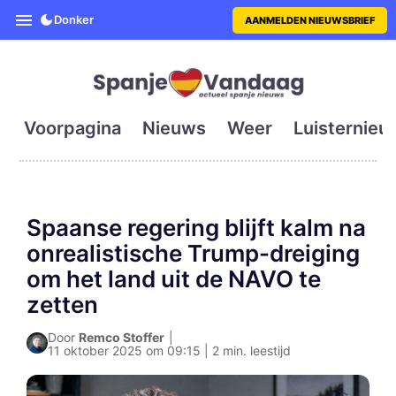
SpanjeVandaag is de eerste en g
Donker
AANMELDEN NIEUWSBRIEF
Voorpagina
Nieuws
Weer
Luisternieu
Spaanse regering blijft kalm na
onrealistische Trump-dreiging
om het land uit de NAVO te
zetten
Door
Remco Stoffer
|
11 oktober 2025 om 09:15 | 2 min. leestijd