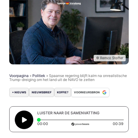
© Remco Stoffer
Voorpagina
»
Politiek
»
Spaanse regering blijft kalm na onrealistische
Trump-dreiging om het land uit de NAVO te zetten
+ NIEUWS
NIEUWSBRIEF
KOFFIE?
VOORKEURSBRON
LUISTER NAAR DE SAMENVATTING
Elapsed time: 0 seconds
Duratio
00:00
00:39