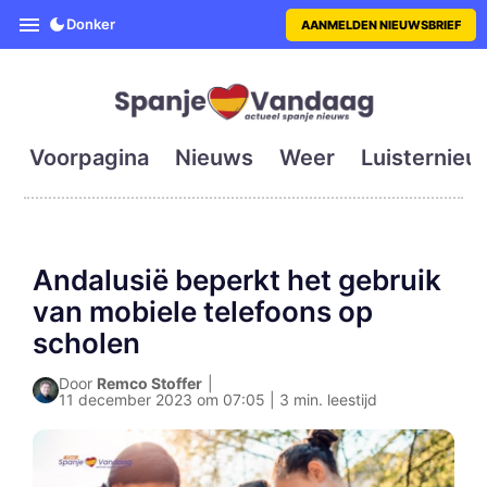
SpanjeVandaag is de eerste en g
Donker
AANMELDEN NIEUWSBRIEF
Voorpagina
Nieuws
Weer
Luisternieu
Andalusië beperkt het gebruik
van mobiele telefoons op
scholen
Door
Remco Stoffer
|
11 december 2023 om 07:05 | 3 min. leestijd