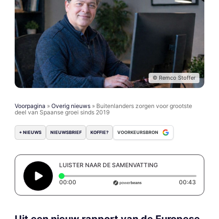
© Remco Stoffer
Voorpagina
»
Overig nieuws
»
Buitenlanders zorgen voor grootste
deel van Spaanse groei sinds 2019
+ NIEUWS
NIEUWSBRIEF
KOFFIE?
VOORKEURSBRON
LUISTER NAAR DE SAMENVATTING
Elapsed time: 0 seconds
Duratio
00:00
00:43
Uit een nieuw rapport van de Europese