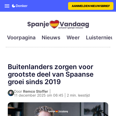
SpanjeVandaag is de eerste en g
Donker
AANMELDEN NIEUWSBRIEF
Voorpagina
Nieuws
Weer
Luisternieu
Buitenlanders zorgen voor
grootste deel van Spaanse
groei sinds 2019
Door
Remco Stoffer
|
11 december 2025 om 06:45 | 2 min. leestijd