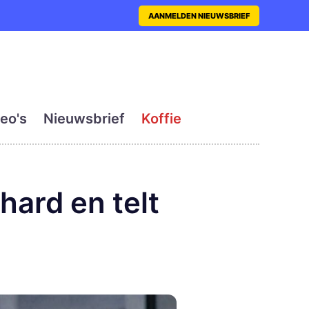
nt met actueel en dagelij
AANMELDEN NIEUWSBRIEF
eo's
Nieuwsbrief
Koffie
hard en telt