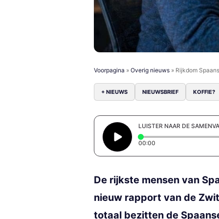
Voorpagina
»
Overig nieuws
»
Rijkdom Spaanse 
+ NIEUWS
NIEUWSBRIEF
KOFFIE?
LUISTER NAAR DE SAMENV
Elapsed time: 0 secon
00:00
De rijkste mensen van Spa
nieuw rapport van de Zwit
totaal bezitten de Spaans