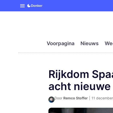
SpanjeVandaag is de eerst
Donker
Voorpagina
Nieuws
We
Rijkdom Spaa
acht nieuwe 
Door
Remco Stoffer
|
11 december 