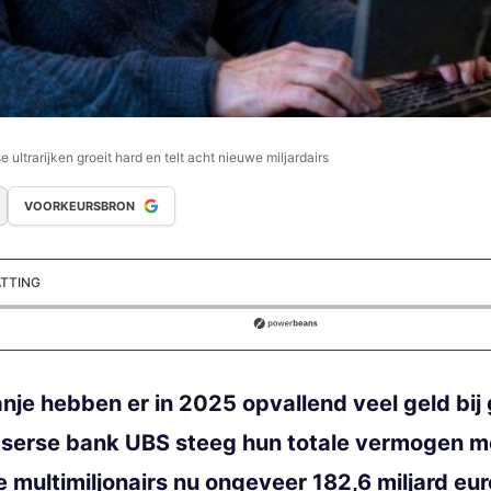
ultrarijken groeit hard en telt acht nieuwe miljardairs
VOORKEURSBRON
ATTING
ds
nje hebben er in 2025 opvallend veel geld bij
serse bank UBS steeg hun totale vermogen met
e multimiljonairs nu ongeveer 182,6 miljard e