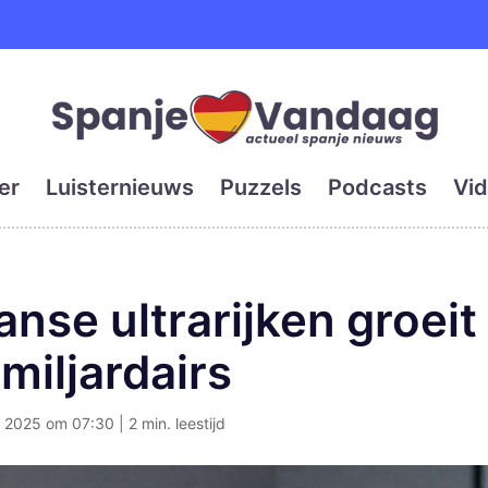
e en grootste digitale kra
er
Luisternieuws
Puzzels
Podcasts
Vid
nse ultrarijken groeit 
miljardairs
2025 om 07:30 | 2 min. leestijd