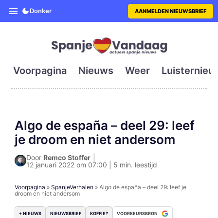
SpanjeVandaag is de eerste en g
Donker
AANMELDEN NIEUWSBRIEF
Voorpagina
Nieuws
Weer
Luisternieu
Algo de españa – deel 29: leef
je droom en niet andersom
Door
Remco Stoffer
|
12 januari 2022 om 07:00 | 5 min. leestijd
Voorpagina
»
SpanjeVerhalen
»
Algo de españa – deel 29: leef je
droom en niet andersom
+ NIEUWS
NIEUWSBRIEF
KOFFIE?
VOORKEURSBRON