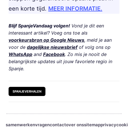
een korte tijd.
MEER INFORMATIE.
Blijf SpanjeVandaag volgen!
Vond je dit een
interessant artikel? Voeg ons toe als
voorkeursbron op Google Nieuws
, meld je aan
voor de
dagelijkse nieuwsbrief
of volg ons op
WhatsApp
and
Facebook
. Zo mis je nooit de
belangrijkste updates uit jouw favoriete regio in
Spanje.
SPANJEVERHALEN
samenwerken
vragen
contact
over ons
sitemap
privacy
cooki