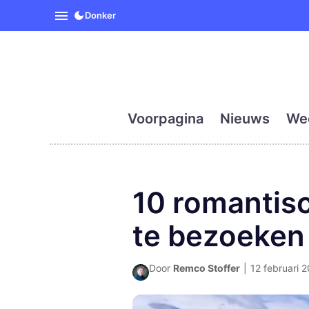
SpanjeVandaag is de eerst
Donker
Voorpagina
Nieuws
We
10 romantis
te bezoeken 
Door
Remco Stoffer
|
12 februari 2