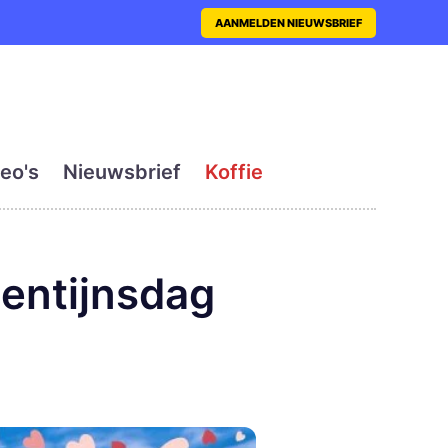
nt met actueel en dagelij
AANMELDEN NIEUWSBRIEF
eo's
Nieuwsbrief
Koffie
entijnsdag