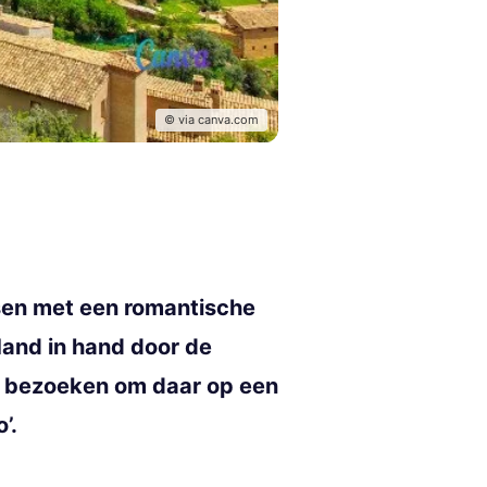
© via canva.com
assen met een romantische
Hand in hand door de
a bezoeken om daar op een
’.