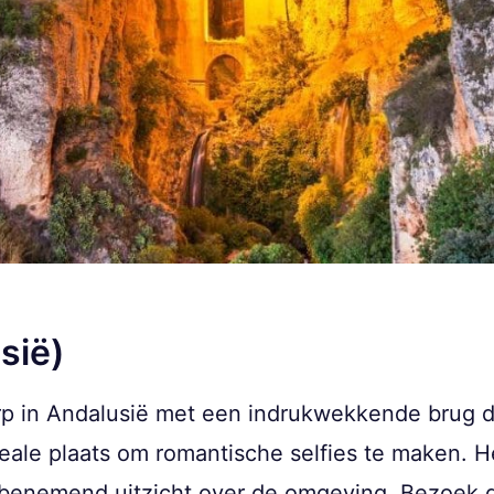
sië)
orp in Andalusië met een indrukwekkende brug d
deale plaats om romantische selfies te maken. H
benemend uitzicht over de omgeving. Bezoek 