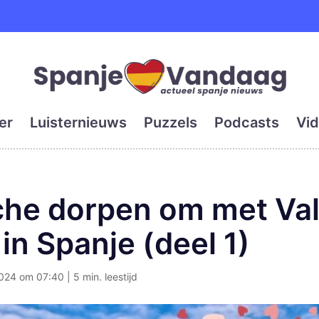
e en grootste digitale kra
er
Luisternieuws
Puzzels
Podcasts
Vid
che dorpen om met Val
in Spanje (deel 1)
024 om 07:40 | 5 min. leestijd