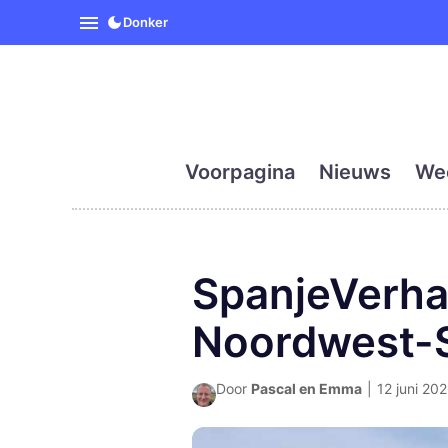
SpanjeVandaag is de eerst
Donker
Voorpagina
Nieuws
We
SpanjeVerha
Noordwest-S
Door
Pascal en Emma
|
12 juni 202