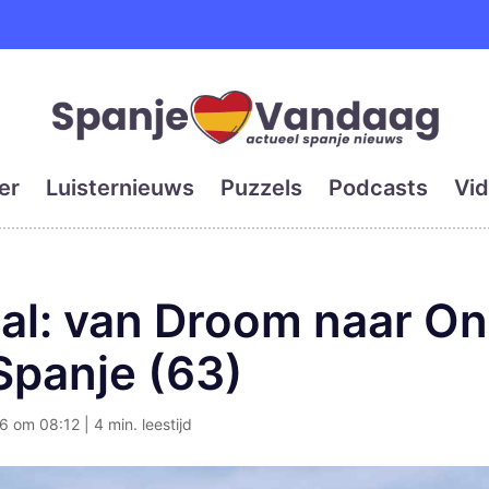
e en grootste digitale kra
er
Luisternieuws
Puzzels
Podcasts
Vid
al: van Droom naar O
panje (63)
6 om 08:12 | 4 min. leestijd