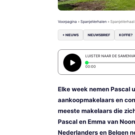
Voorpagina
»
SpanjeVerhalen
»
SpanjeVerhaal
+ NIEUWS
NIEUWSBRIEF
KOFFIE?
LUISTER NAAR DE SAMENV
Elapsed time: 0 secon
00:00
Elke week nemen Pascal u
aankoopmakelaars en consu
meeste makelaars die zich
Pascal en Emma van Noord
Nederlanders en Belgen n