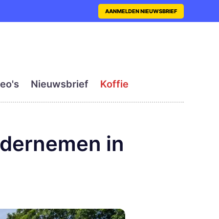
nt met actueel en dagelij
AANMELDEN NIEUWSBRIEF
eo's
Nieuwsbrief
Koffie
ndernemen in