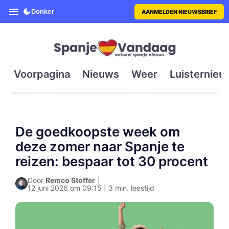
SpanjeVandaag is de eerste en g
Donker
AANMELDEN NIEUWSBRIEF
Voorpagina
Nieuws
Weer
Luisternieu
De goedkoopste week om
deze zomer naar Spanje te
reizen: bespaar tot 30 procent
Door
Remco Stoffer
|
12 juni 2026 om 09:15 | 3 min. leestijd