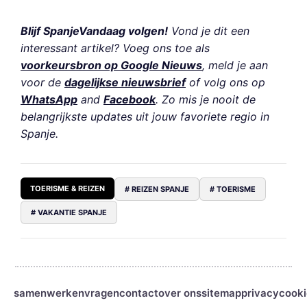
Blijf SpanjeVandaag volgen!
Vond je dit een
interessant artikel? Voeg ons toe als
voorkeursbron op Google Nieuws
, meld je aan
voor de
dagelijkse nieuwsbrief
of volg ons op
WhatsApp
and
Facebook
. Zo mis je nooit de
belangrijkste updates uit jouw favoriete regio in
Spanje.
TOERISME & REIZEN
# REIZEN SPANJE
# TOERISME
# VAKANTIE SPANJE
samenwerken
vragen
contact
over ons
sitemap
privacy
cooki