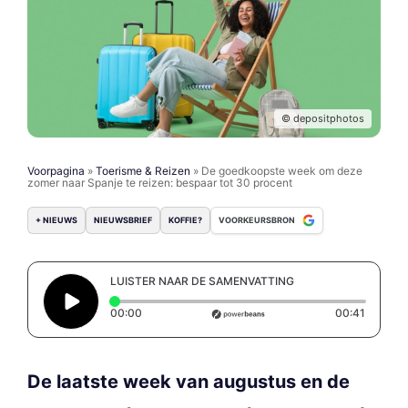
© depositphotos
Voorpagina
»
Toerisme & Reizen
»
De goedkoopste week om deze
zomer naar Spanje te reizen: bespaar tot 30 procent
+ NIEUWS
NIEUWSBRIEF
KOFFIE?
VOORKEURSBRON
LUISTER NAAR DE SAMENVATTING
Elapsed time: 0 seconds
Duration
00:00
00:41
De laatste week van augustus en de