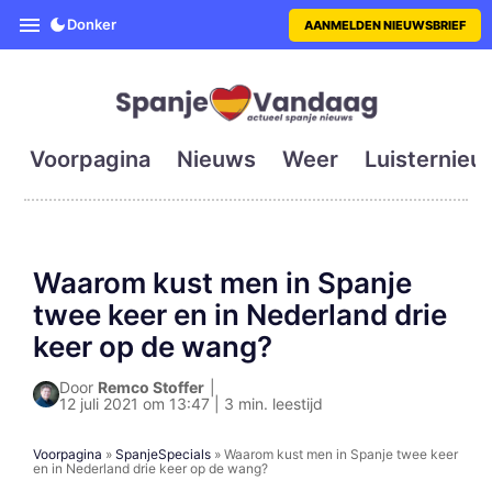
SpanjeVandaag is de eerste en g
Donker
AANMELDEN NIEUWSBRIEF
Voorpagina
Nieuws
Weer
Luisternieu
Waarom kust men in Spanje
twee keer en in Nederland drie
keer op de wang?
Door
Remco Stoffer
|
12 juli 2021 om 13:47 | 3 min. leestijd
Voorpagina
»
SpanjeSpecials
»
Waarom kust men in Spanje twee keer
en in Nederland drie keer op de wang?