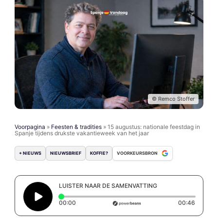
© Remco Stoffer
Voorpagina
»
Feesten & tradities
»
15 augustus: nationale feestdag in
Spanje tijdens drukste vakantieweek van het jaar
+ NIEUWS
NIEUWSBRIEF
KOFFIE?
VOORKEURSBRON
LUISTER NAAR DE SAMENVATTING
Elapsed time: 0 seconds
Duratio
00:00
00:46