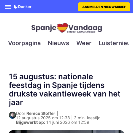
SpanjeVandaag is de eerste en g
Donker
AANMELDEN NIEUWSBRIEF
Voorpagina
Nieuws
Weer
Luisternieu
15 augustus: nationale
feestdag in Spanje tijdens
drukste vakantieweek van het
jaar
Door
Remco Stoffer
|
12 augustus 2025 om 12:38 | 3 min. leestijd
Bijgewerkt op:
14 juni 2026 om 12:59