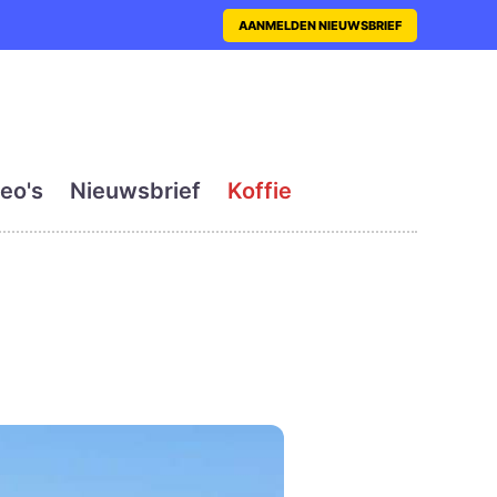
nt met actueel en dagelij
AANMELDEN NIEUWSBRIEF
eo's
Nieuwsbrief
Koffie