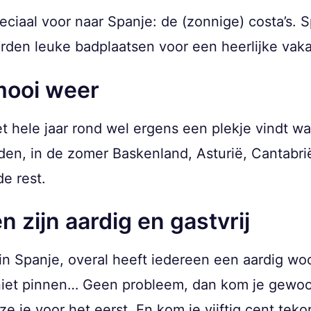
ciaal voor naar Spanje: de (zonnige) costa’s. S
erden leuke badplaatsen voor een heerlijke vaka
 mooi weer
et hele jaar rond wel ergens een plekje vindt w
den, in de zomer Baskenland, Asturië, Cantabri
e rest.
 zijn aardig en gastvrij
 in Spanje, overal heeft iedereen een aardig wo
e niet pinnen… Geen probleem, dan kom je gewo
ze je voor het eerst. En kom je vijftig cent tek