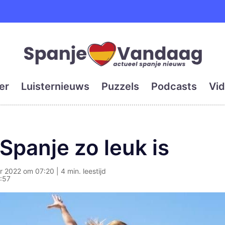
e en grootste digitale kra
er
Luisternieuws
Puzzels
Podcasts
Vid
panje zo leuk is
 2022 om 07:20 | 4 min. leestijd
:57