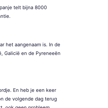
panje telt bijna 8000
ntie.
aar het aangenaam is. In de
ë, Galicië en de Pyreneeën
ordje. En heb je een keer
on de volgende dag terug
ort, ook geen probleem.