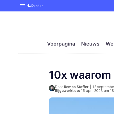
SpanjeVandaag is de eerst
Donker
Voorpagina
Nieuws
We
10x waarom S
Door
Remco Stoffer
|
12 september
Bijgewerkt op:
15 april 2023 om 18