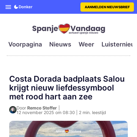
SpanjeVandaag is de eerste en g
Donker
AANMELDEN NIEUWSBRIEF
Voorpagina
Nieuws
Weer
Luisternieu
Costa Dorada badplaats Salou
krijgt nieuw liefdessymbool
met rood hart aan zee
Door
Remco Stoffer
|
12 november 2025 om 08:30 | 2 min. leestijd