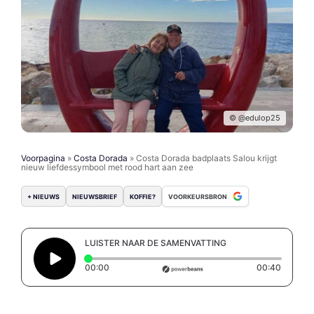
© @edulop25
Voorpagina
»
Costa Dorada
»
Costa Dorada badplaats Salou krijgt
nieuw liefdessymbool met rood hart aan zee
+ NIEUWS
NIEUWSBRIEF
KOFFIE?
VOORKEURSBRON
LUISTER NAAR DE SAMENVATTING
Elapsed time: 0 seconds
Duratio
00:00
00:40