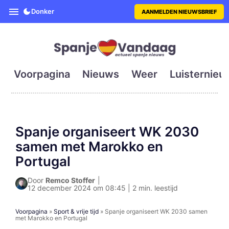
SpanjeVandaag is de eerste en g
Donker
AANMELDEN NIEUWSBRIEF
Voorpagina
Nieuws
Weer
Luisternieu
Spanje organiseert WK 2030
samen met Marokko en
Portugal
Door
Remco Stoffer
|
12 december 2024 om 08:45 | 2 min. leestijd
Voorpagina
»
Sport & vrije tijd
»
Spanje organiseert WK 2030 samen
met Marokko en Portugal