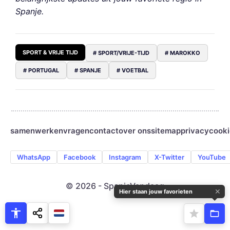
Spanje.
SPORT & VRIJE TIJD
# SPORT/VRIJE-TIJD
# MAROKKO
# PORTUGAL
# SPANJE
# VOETBAL
samenwerken
vragen
contact
over ons
sitemap
privacy
cooki
WhatsApp
Facebook
Instagram
X-Twitter
YouTube
© 2026 - SpanjeVandaag
✕
Hier staan jouw favorieten