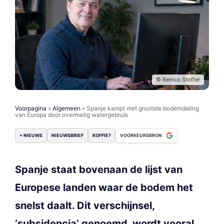
© Remco Stoffer
Voorpagina
»
Algemeen
»
Spanje kampt met grootste bodemdaling
van Europa door overmatig watergebruik
+ NIEUWS
NIEUWSBRIEF
KOFFIE?
VOORKEURSBRON
Spanje staat bovenaan de lijst van
Europese landen waar de bodem het
snelst daalt. Dit verschijnsel,
‘subsidencia’ genoemd, wordt vooral