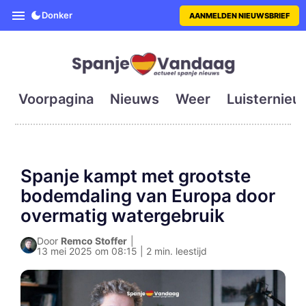
SpanjeVandaag is de eerste en g
Donker
AANMELDEN NIEUWSBRIEF
Voorpagina
Nieuws
Weer
Luisternieu
Spanje kampt met grootste
bodemdaling van Europa door
overmatig watergebruik
Door
Remco Stoffer
|
13 mei 2025 om 08:15 | 2 min. leestijd