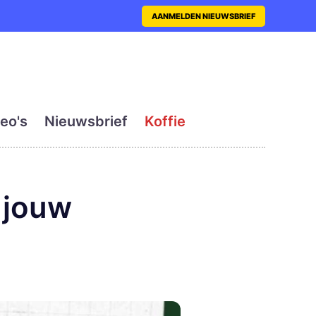
nt met actueel en dagelij
AANMELDEN NIEUWSBRIEF
eo's
Nieuwsbrief
Koffie
 jouw