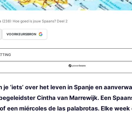
a (238): Hoe goed is jouw Spaans? Deel 2
VOORKEURSBRON
ATTING
ds
je ‘iets’ over het leven in Spanje en aanver
begeleidster Cintha van Marrewijk. Een Spaan
l of een miércoles de las palabrotas. Elke wee