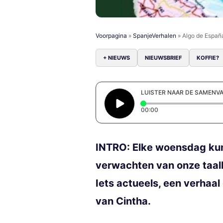
Voorpagina
»
SpanjeVerhalen
»
Algo de Españ
+ NIEUWS
NIEUWSBRIEF
KOFFIE?
LUISTER NAAR DE SAMENV
Elapsed time: 0 secon
00:00
INTRO: Elke woensdag kun 
verwachten van onze taal
Iets actueels, een verhaa
van Cintha.