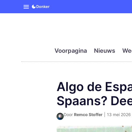
SpanjeVandaag is de eerst
Donker
Voorpagina
Nieuws
We
Algo de Espa
Spaans? Dee
Door
Remco Stoffer
|
13 mei 2026 