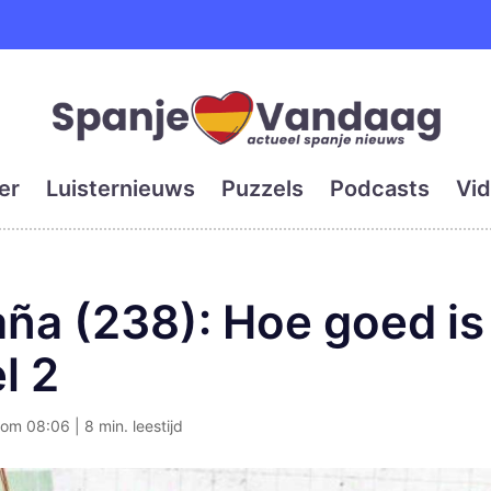
e en grootste digitale kra
er
Luisternieuws
Puzzels
Podcasts
Vid
ña (238): Hoe goed is
l 2
om 08:06 | 8 min. leestijd