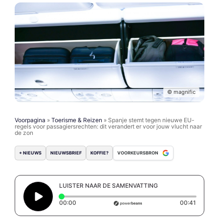
© magnific
Voorpagina
»
Toerisme & Reizen
»
Spanje stemt tegen nieuwe EU-
regels voor passagiersrechten: dit verandert er voor jouw vlucht naar
de zon
+ NIEUWS
NIEUWSBRIEF
KOFFIE?
VOORKEURSBRON
LUISTER NAAR DE SAMENVATTING
Elapsed time: 0 seconds
Duration
00:00
00:41