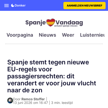
SpanjeVandaag is de eerste en g
Donker
AANMELDEN NIEUWSBRIEF
Voorpagina
Nieuws
Weer
Luisternieu
Spanje stemt tegen nieuwe
EU-regels voor
passagiersrechten: dit
verandert er voor jouw vlucht
naar de zon
Door
Remco Stoffer
|
13 juni 2026 om 16:47 | 3 min. leestijd