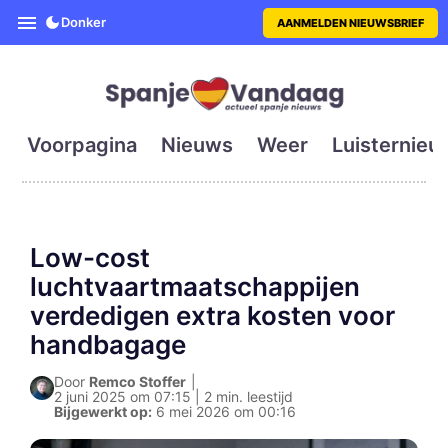
SpanjeVandaag is de eerste en g
Donker
AANMELDEN NIEUWSBRIEF
Voorpagina
Nieuws
Weer
Luisternieu
Low-cost
luchtvaartmaatschappijen
verdedigen extra kosten voor
handbagage
Door
Remco Stoffer
|
2 juni 2025 om 07:15 | 2 min. leestijd
Bijgewerkt op:
6 mei 2026 om 00:16