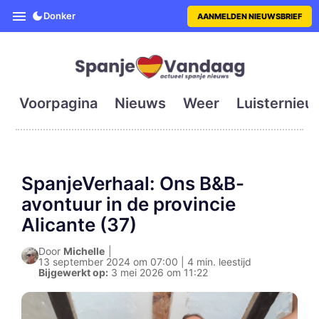
SpanjeVandaag is de eerste en g
Donker
AANMELDEN NIEUWSBRIEF
Voorpagina
Nieuws
Weer
Luisternieu
SpanjeVerhaal: Ons B&B-
avontuur in de provincie
Alicante (37)
Door
Michelle
|
13 september 2024 om 07:00 | 4 min. leestijd
Bijgewerkt op:
3 mei 2026 om 11:22