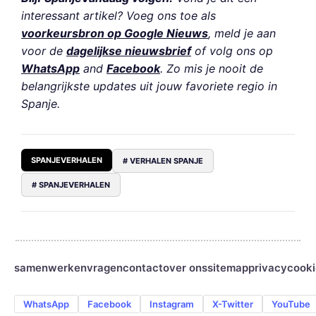
interessant artikel? Voeg ons toe als
voorkeursbron op Google Nieuws
, meld je aan
voor de
dagelijkse nieuwsbrief
of volg ons op
WhatsApp
and
Facebook
. Zo mis je nooit de
belangrijkste updates uit jouw favoriete regio in
Spanje.
SPANJEVERHALEN
# VERHALEN SPANJE
# SPANJEVERHALEN
samenwerken
vragen
contact
over ons
sitemap
privacy
cooki
WhatsApp
Facebook
Instagram
X-Twitter
YouTube