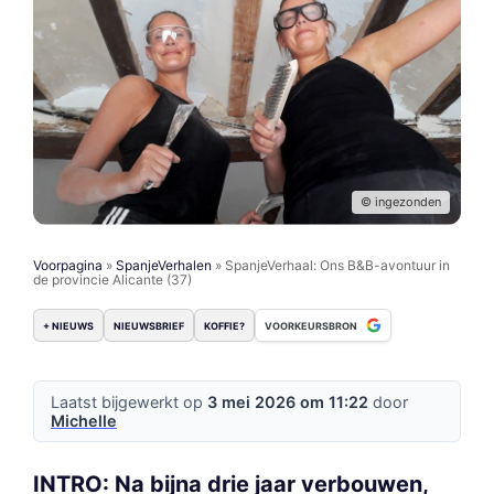
© ingezonden
Voorpagina
»
SpanjeVerhalen
»
SpanjeVerhaal: Ons B&B-avontuur in
de provincie Alicante (37)
+ NIEUWS
NIEUWSBRIEF
KOFFIE?
VOORKEURSBRON
Laatst bijgewerkt op
3 mei 2026 om 11:22
door
Michelle
INTRO: Na bijna drie jaar verbouwen,