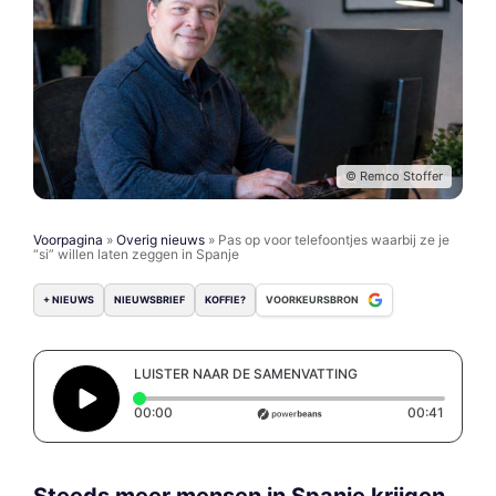
© Remco Stoffer
Voorpagina
»
Overig nieuws
»
Pas op voor telefoontjes waarbij ze je
“si” willen laten zeggen in Spanje
+ NIEUWS
NIEUWSBRIEF
KOFFIE?
VOORKEURSBRON
LUISTER NAAR DE SAMENVATTING
Elapsed time: 0 seconds
Duration
00:00
00:41
Steeds meer mensen in Spanje krijgen