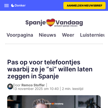
SpanjeVandaag is de eerste en g
Donker
AANMELDEN NIEUWSBRIEF
Voorpagina
Nieuws
Weer
Luisternieu
Pas op voor telefoontjes
waarbij ze je “si” willen laten
zeggen in Spanje
Door
Remco Stoffer
|
13 november 2025 om 10:40 | 2 min. leestijd