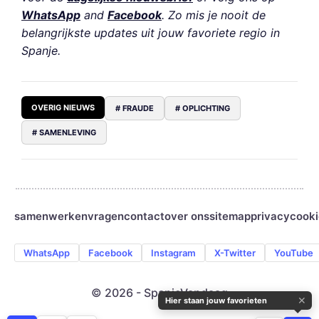
WhatsApp
and
Facebook
. Zo mis je nooit de
belangrijkste updates uit jouw favoriete regio in
Spanje.
OVERIG NIEUWS
# FRAUDE
# OPLICHTING
# SAMENLEVING
samenwerken
vragen
contact
over ons
sitemap
privacy
cooki
WhatsApp
Facebook
Instagram
X-Twitter
YouTube
© 2026 - SpanjeVandaag
✕
Hier staan jouw favorieten