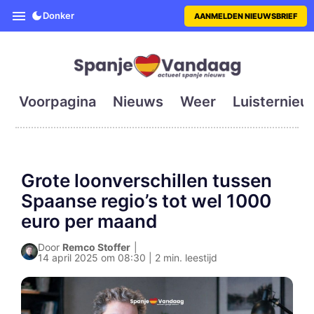
SpanjeVandaag is de eerste en g
Donker
AANMELDEN NIEUWSBRIEF
Voorpagina
Nieuws
Weer
Luisternieu
Grote loonverschillen tussen
Spaanse regio’s tot wel 1000
euro per maand
Door
Remco Stoffer
|
14 april 2025 om 08:30 | 2 min. leestijd