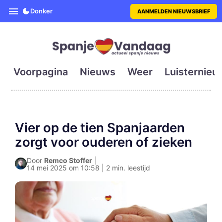
SpanjeVandaag is de eerste en g
Donker
AANMELDEN NIEUWSBRIEF
Voorpagina
Nieuws
Weer
Luisternieu
Vier op de tien Spanjaarden
zorgt voor ouderen of zieken
Door
Remco Stoffer
|
14 mei 2025 om 10:58 | 2 min. leestijd