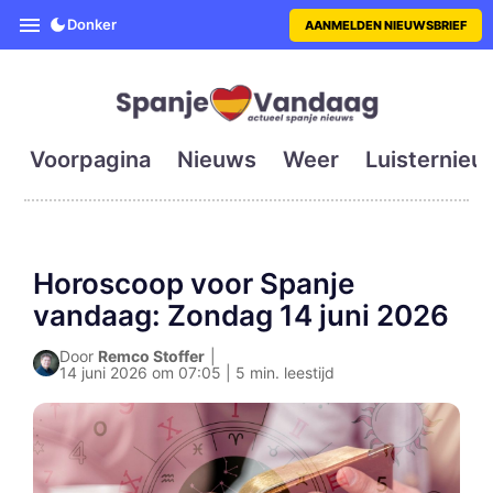
SpanjeVandaag is de eerste en g
Donker
AANMELDEN NIEUWSBRIEF
Voorpagina
Nieuws
Weer
Luisternieu
Horoscoop voor Spanje
vandaag: Zondag 14 juni 2026
Door
Remco Stoffer
|
14 juni 2026 om 07:05 | 5 min. leestijd