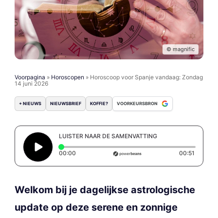
© magnific
Voorpagina
»
Horoscopen
»
Horoscoop voor Spanje vandaag: Zondag
14 juni 2026
+ NIEUWS
NIEUWSBRIEF
KOFFIE?
VOORKEURSBRON
LUISTER NAAR DE SAMENVATTING
Elapsed time: 0 seconds
Duration
00:00
00:51
Welkom bij je dagelijkse astrologische
update op deze serene en zonnige