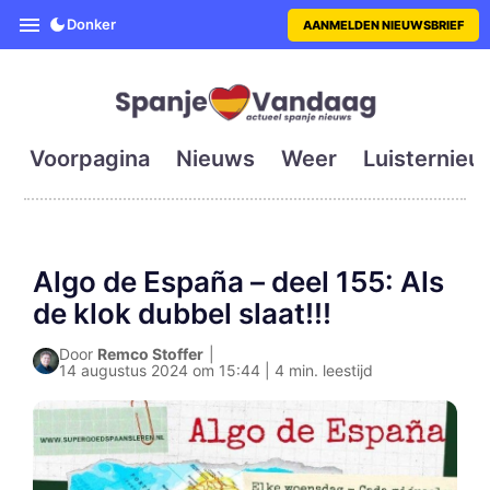
SpanjeVandaag is de eerste en g
Donker
AANMELDEN NIEUWSBRIEF
Voorpagina
Nieuws
Weer
Luisternieu
Algo de España – deel 155: Als
de klok dubbel slaat!!!
Door
Remco Stoffer
|
14 augustus 2024 om 15:44 | 4 min. leestijd