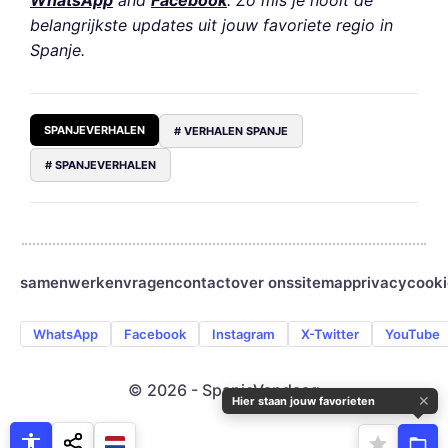
WhatsApp
and
Facebook
. Zo mis je nooit de
belangrijkste updates uit jouw favoriete regio in
Spanje.
SPANJEVERHALEN
# VERHALEN SPANJE
# SPANJEVERHALEN
samenwerken
vragen
contact
over ons
sitemap
privacy
cooki
WhatsApp
Facebook
Instagram
X-Twitter
YouTube
© 2026 - SpanjeVandaag
✕
Hier staan jouw favorieten