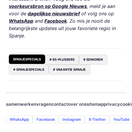
voorkeursbron op Google Nieuws
, meld je aan
voor de
dagelijkse nieuwsbrief
of volg ons op
WhatsApp
and
Facebook
. Zo mis je nooit de
belangrijkste updates uit jouw favoriete regio in
Spanje.
SPANJESPECIALS
# 65-PLUSSERS
# SENIOREN
# SPANJESPECIALS
# VAKANTIE SPANJE
samenwerken
vragen
contact
over ons
sitemap
privacy
cooki
WhatsApp
Facebook
Instagram
X-Twitter
YouTube