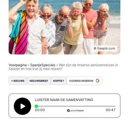
© freepik.com
Voorpagina
»
SpanjeSpecials
»
Wat zijn de Imserso seniorenreizen in
Spanje en hoe kun jij mee reizen?
+ NIEUWS
NIEUWSBRIEF
KOFFIE?
VOORKEURSBRON
LUISTER NAAR DE SAMENVATTING
Elapsed time: 0 seconds
Duratio
00:00
00:47