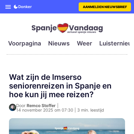
SpanjeVandaag is de eerste en g
Donker
AANMELDEN NIEUWSBRIEF
Voorpagina
Nieuws
Weer
Luisternieu
Wat zijn de Imserso
seniorenreizen in Spanje en
hoe kun jij mee reizen?
Door
Remco Stoffer
|
14 november 2025 om 07:30 | 3 min. leestijd