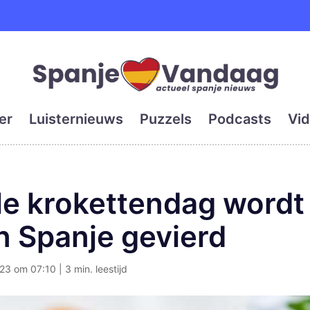
e en grootste digitale kra
er
Luisternieuws
Puzzels
Podcasts
Vid
le krokettendag wordt
in Spanje gevierd
23 om 07:10 | 3 min. leestijd