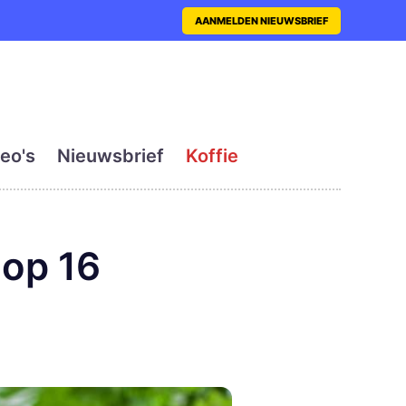
nt met actueel en dagelij
AANMELDEN NIEUWSBRIEF
eo's
Nieuwsbrief
Koffie
 op 16