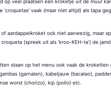
 op veel plaatsen een kroketje uit de muur kan
 ‘croquetas’ vaak (maar niet altijd) als tapa ge
t of aardappelkroket ook niet aanwezig, maar 
 croqueta (spreek uit als ‘kroo-KEH-ta’) de ja
tten staan op het menu ook vaak de kroketten
 gambas (garnalen), kabeljauw (bacalao), paddes
e worst (chorizo), kip (pollo) etc.