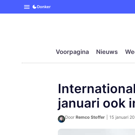
SpanjeVandaag is de eerst
Donker
Voorpagina
Nieuws
We
Internationa
januari ook 
Door
Remco Stoffer
|
15 januari 20