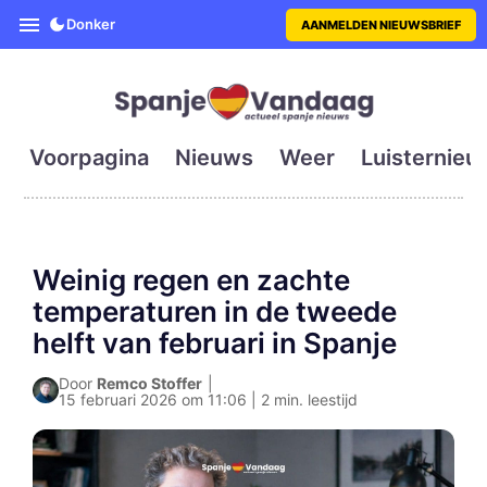
SpanjeVandaag is de eerste en g
Donker
AANMELDEN NIEUWSBRIEF
Voorpagina
Nieuws
Weer
Luisternieu
Weinig regen en zachte
temperaturen in de tweede
helft van februari in Spanje
Door
Remco Stoffer
|
15 februari 2026 om 11:06 | 2 min. leestijd