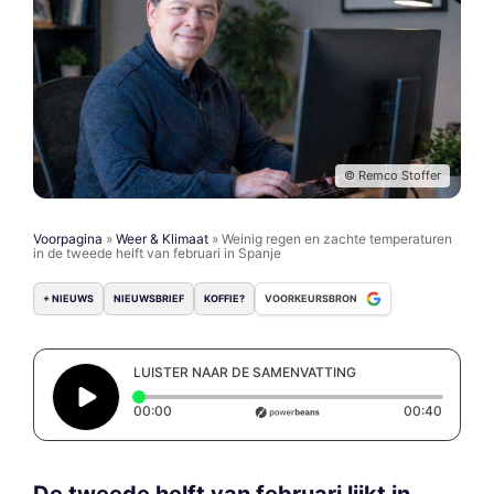
© Remco Stoffer
Voorpagina
»
Weer & Klimaat
»
Weinig regen en zachte temperaturen
in de tweede helft van februari in Spanje
+ NIEUWS
NIEUWSBRIEF
KOFFIE?
VOORKEURSBRON
LUISTER NAAR DE SAMENVATTING
Elapsed time: 0 seconds
Duratio
00:00
00:40
De tweede helft van februari lijkt in