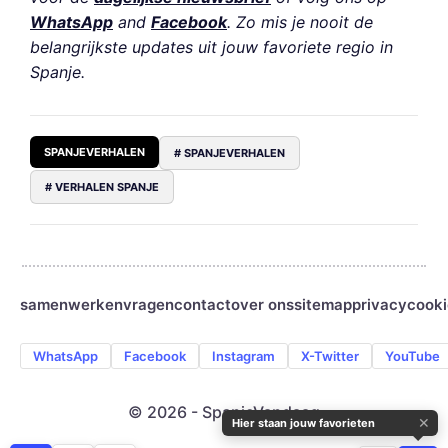
WhatsApp
and
Facebook
. Zo mis je nooit de
belangrijkste updates uit jouw favoriete regio in
Spanje.
SPANJEVERHALEN
# SPANJEVERHALEN
# VERHALEN SPANJE
samenwerken
vragen
contact
over ons
sitemap
privacy
cooki
WhatsApp
Facebook
Instagram
X-Twitter
YouTube
© 2026 - SpanjeVandaag
✕
Hier staan jouw favorieten