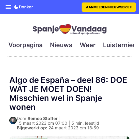
SpanjeVandaag is de eerste en g
Donker
AANMELDEN NIEUWSBRIEF
Voorpagina
Nieuws
Weer
Luisternieu
Algo de España – deel 86: DOE
WAT JE MOET DOEN!
Misschien wel in Spanje
wonen
Door
Remco Stoffer
|
15 maart 2023 om 07:00 | 5 min. leestijd
Bijgewerkt op:
24 maart 2023 om 18:59