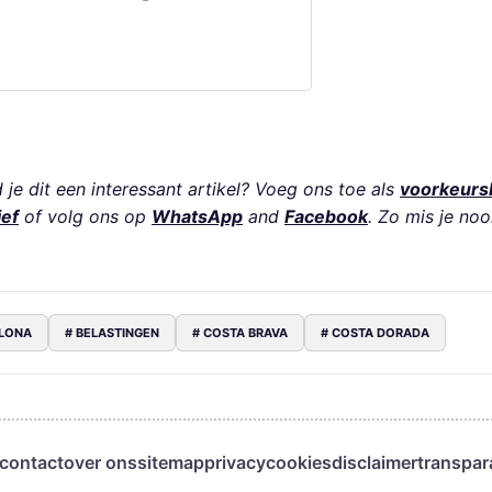
je dit een interessant artikel? Voeg ons toe als
voorkeurs
ief
of volg ons op
WhatsApp
and
Facebook
. Zo mis je noo
ELONA
# BELASTINGEN
# COSTA BRAVA
# COSTA DORADA
contact
over ons
sitemap
privacy
cookies
disclaimer
transpar