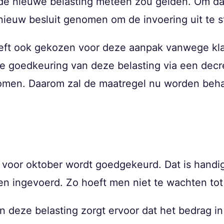
 de nieuwe belasting meteen zou gelden. Om dat
nieuw besluit genomen om de invoering uit te st
eft ook gekozen voor deze aanpak vanwege klac
 goedkeuring van deze belasting via een decre
en. Daarom zal de maatregel nu worden beha
t voor oktober wordt goedgekeurd. Dat is hand
den ingevoerd. Zo hoeft men niet te wachten to
n deze belasting zorgt ervoor dat het bedrag i