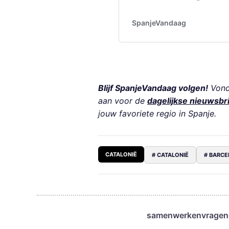
Blijf SpanjeVandaag volgen!
Vond 
aan voor de
dagelijkse nieuwsbr
jouw favoriete regio in Spanje.
CATALONIË
# CATALONIË
# BARC
samenwerken
vragen