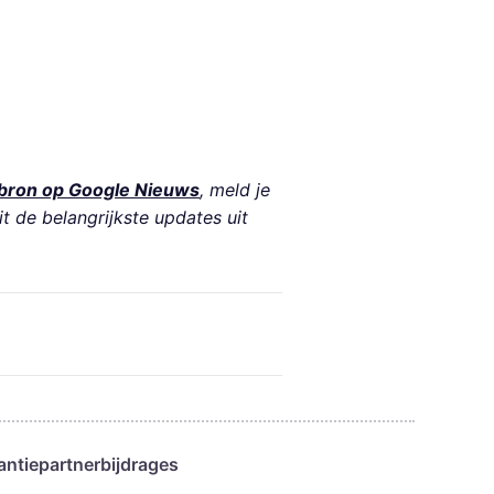
bron op Google Nieuws
, meld je
it de belangrijkste updates uit
antie
partnerbijdrages