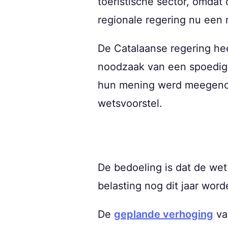
toeristische sector, omdat
regionale regering nu een 
De Catalaanse regering he
noodzaak van een spoedige
hun mening werd meegenom
wetsvoorstel.
De bedoeling is dat de we
belasting nog dit jaar wor
De
geplande verhoging
va