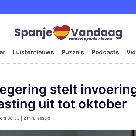
e en grootste digitale kra
er
Luisternieuws
Puzzels
Podcasts
Vid
egering stelt invoeri
asting uit tot oktober
om 08:30 | 2 min. leestijd