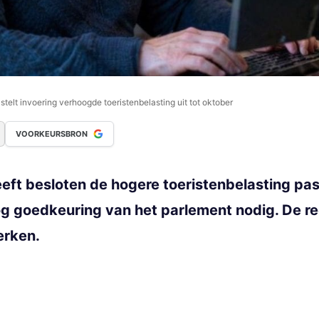
stelt invoering verhoogde toeristenbelasting uit tot oktober
VOORKEURSBRON
eft besloten de hogere toeristenbelasting pas
og goedkeuring van het parlement nodig. De re
erken.