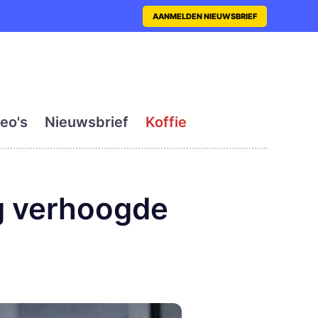
nt met actueel en dagelij
AANMELDEN NIEUWSBRIEF
eo's
Nieuwsbrief
Koffie
ng verhoogde