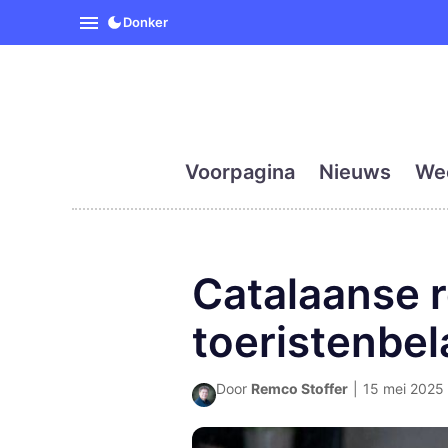
SpanjeVandaag is de eerst
Donker
Voorpagina
Nieuws
We
Catalaanse r
toeristenbel
Door
Remco Stoffer
|
15 mei 2025 