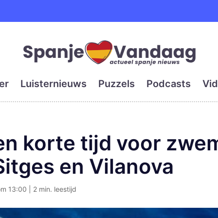
e en grootste digitale kra
er
Luisternieuws
Puzzels
Podcasts
Vid
en korte tijd voor zw
Sitges en Vilanova
om 13:00 | 2 min. leestijd