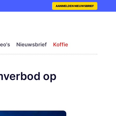
nt met actueel en dagelij
AANMELDEN NIEUWSBRIEF
eo's
Nieuwsbrief
Koffie
emverbod op