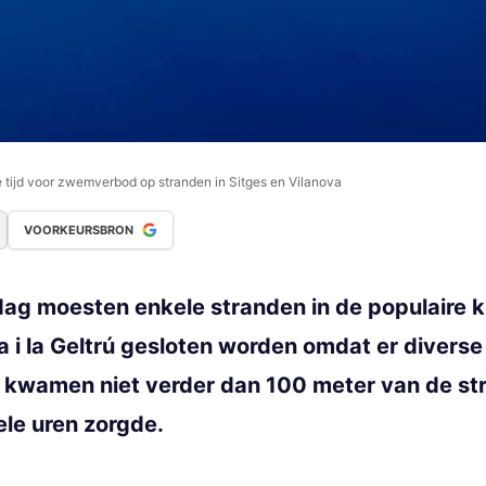
 tijd voor zwemverbod op stranden in Sitges en Vilanova
VOORKEURSBRON
 moesten enkele stranden in de populaire ku
 i la Geltrú gesloten worden omdat er diverse 
kwamen niet verder dan 100 meter van de str
le uren zorgde.