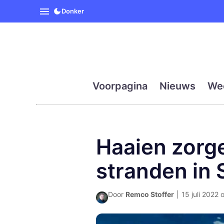
SpanjeVandaag is de eerst
Donker
Voorpagina
Nieuws
We
Haaien zorg
stranden in 
Door
Remco Stoffer
|
15 juli 2022 