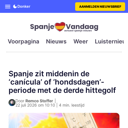
SpanjeVandaag is de eerste en g
Donker
AANMELDEN NIEUWSBRIEF
Voorpagina
Nieuws
Weer
Luisternieu
Spanje zit middenin de
‘canícula’ of ‘hondsdagen’-
periode met de derde hittegolf
Door
Remco Stoffer
|
22 juli 2026 om 10:10 | 4 min. leestijd