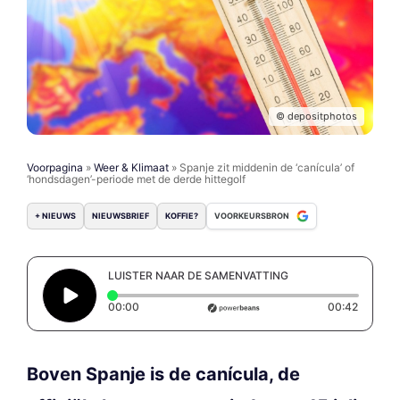
© depositphotos
Voorpagina
»
Weer & Klimaat
»
Spanje zit middenin de ‘canícula’ of
‘hondsdagen’-periode met de derde hittegolf
+ NIEUWS
NIEUWSBRIEF
KOFFIE?
VOORKEURSBRON
LUISTER NAAR DE SAMENVATTING
Elapsed time: 0 seconds
Duratio
00:00
00:42
Boven Spanje is de canícula, de