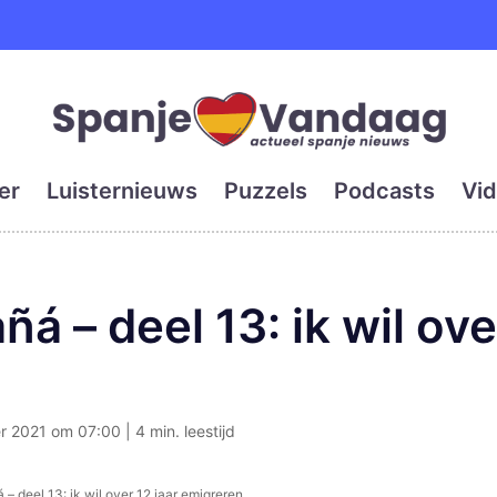
e en grootste digitale kra
er
Luisternieuws
Puzzels
Podcasts
Vid
á – deel 13: ik wil ove
 2021 om 07:00 | 4 min. leestijd
 – deel 13: ik wil over 12 jaar emigreren