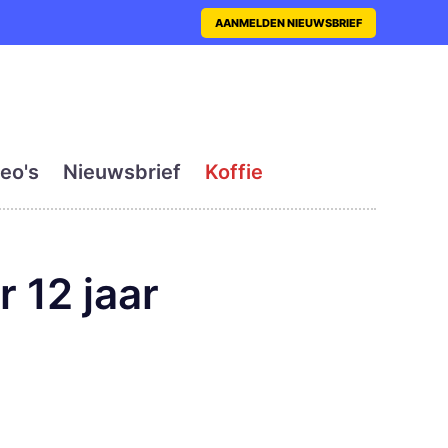
nt met actueel en dagelij
AANMELDEN NIEUWSBRIEF
eo's
Nieuwsbrief
Koffie
r 12 jaar