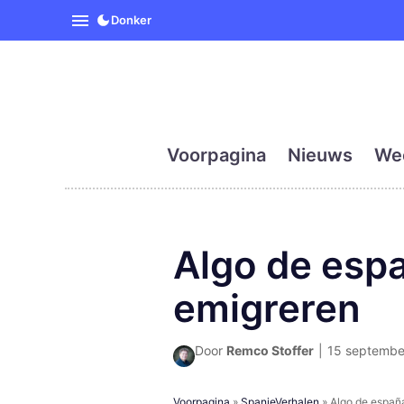
SpanjeVandaag is de eerst
Donker
Voorpagina
Nieuws
We
Algo de españ
emigreren
Door
Remco Stoffer
|
15 september
Voorpagina
»
SpanjeVerhalen
»
Algo de españá