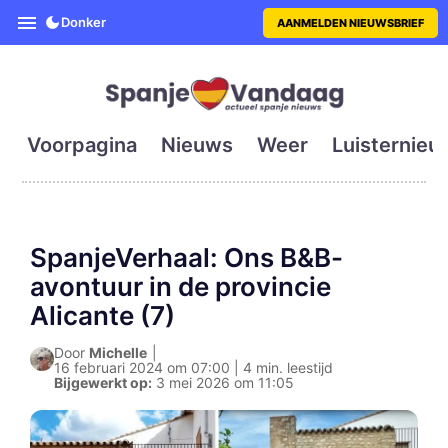
SpanjeVandaag is de eerste en g
Donker
AANMELDEN NIEUWSBRIEF
Voorpagina
Nieuws
Weer
Luisternieu
SpanjeVerhaal: Ons B&B-
avontuur in de provincie
Alicante (7)
Door
Michelle
|
16 februari 2024 om 07:00 | 4 min. leestijd
Bijgewerkt op:
3 mei 2026 om 11:05