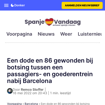
SpanjeVandaag is de eerste en g
Donker
AANMELDEN NIEUWSBRIEF
Voorpagina
Nieuws
Weer
Luisternieu
Een dode en 86 gewonden bij
botsing tussen een
passagiers- en goederentrein
nabij Barcelona
Door
Remco Stoffer
|
16 mei 2022 om 20:43 | 1 min. leestijd
Voorpagina
»
Barcelona
»
Een dode en 86 gewonden bij botsing