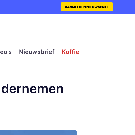
nt met actueel en dagelij
AANMELDEN NIEUWSBRIEF
eo's
Nieuwsbrief
Koffie
Ondernemen