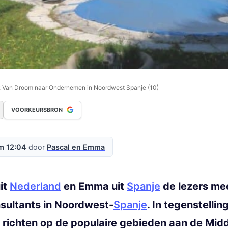
: Van Droom naar Ondernemen in Noordwest Spanje (10)
VOORKEURSBRON
m 12:04
door
Pascal en Emma
it
Nederland
en Emma uit
Spanje
de lezers me
ultants in Noordwest-
Spanje
. In tegenstellin
h richten op de populaire gebieden aan de Mid