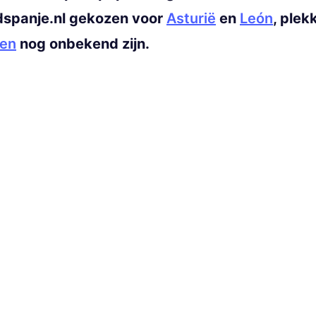
dspanje.nl gekozen voor
Asturië
en
León
, plek
gen
nog onbekend zijn.