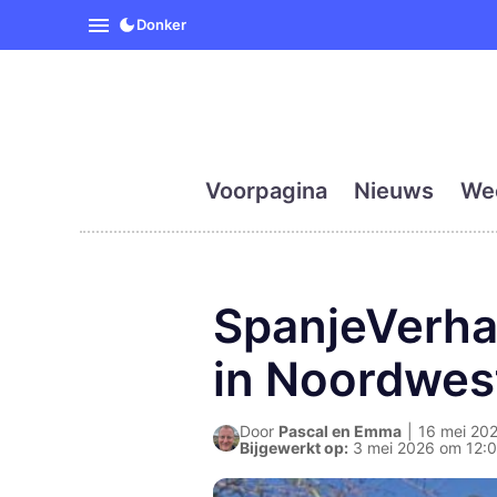
SpanjeVandaag is de eerst
Donker
Voorpagina
Nieuws
We
SpanjeVerha
in Noordwest
Door
Pascal en Emma
|
16 mei 202
Bijgewerkt op:
3 mei 2026 om 12: