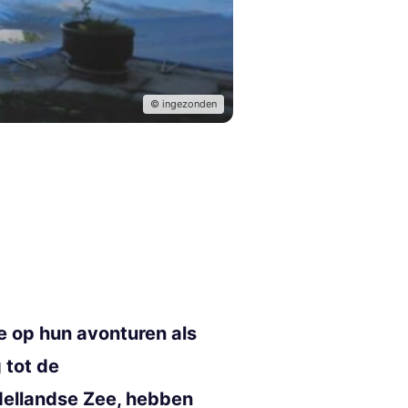
© ingezonden
e op hun avonturen als
g tot de
dellandse Zee, hebben