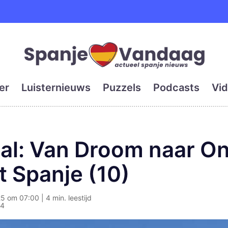
e en grootste digitale kra
er
Luisternieuws
Puzzels
Podcasts
Vid
al: Van Droom naar 
 Spanje (10)
5 om 07:00 | 4 min. leestijd
04