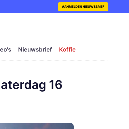
nt met actueel en dagelij
AANMELDEN NIEUWSBRIEF
eo's
Nieuwsbrief
Koffie
aterdag 16