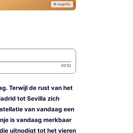
© magnific
Duration: 52 seconds
00:52
g. Terwijl de rust van het
drid tot Sevilla zich
stellatie van vandaag een
anje is vandaag merkbaar
e uitnodigt tot het vieren