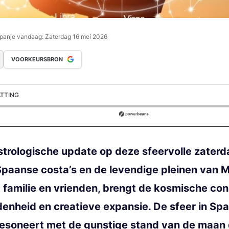
panje vandaag: Zaterdag 16 mei 2026
VOORKEURSBRON
ATTING
ds
strologische update op deze sfeervolle zaterda
paanse costa’s en de levendige pleinen van Ma
familie en vrienden, brengt de kosmische con
enheid en creatieve expansie. De sfeer in Sp
esoneert met de gunstige stand van de maan di