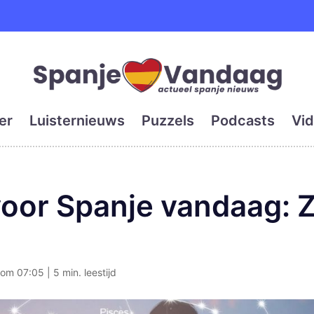
e en grootste digitale kra
er
Luisternieuws
Puzzels
Podcasts
Vid
oor Spanje vandaag: Z
om 07:05 | 5 min. leestijd