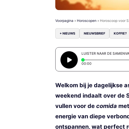
Voorpagina
»
Horoscopen
»
Horoscoop voor S
+ NIEUWS
NIEUWSBRIEF
KOFFIE?
LUISTER NAAR DE SAMENV
Elapsed time: 0 secon
00:00
Welkom bij je dagelijkse a
weekend indaalt over de S
vullen voor de
comida
met 
energie van diepe verbond
ontspannen, wat perfect r