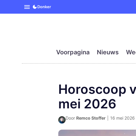
SpanjeVandaag is de eerst
Donker
Voorpagina
Nieuws
We
Horoscoop v
mei 2026
Door
Remco Stoffer
|
16 mei 2026 