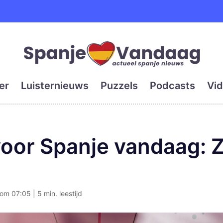
e en grootste digitale kra
er
Luisternieuws
Puzzels
Podcasts
Vid
oor Spanje vandaag: 
om 07:05 | 5 min. leestijd