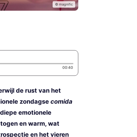
© magnific
Duration: 40 seconds
00:40
rwijl de rust van het
itionele zondagse
comida
 diepe emotionele
getogen en warm, wat
trospectie en het vieren