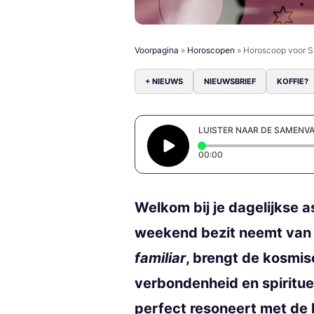
Voorpagina
»
Horoscopen
»
Horoscoop voor S
+ NIEUWS
NIEUWSBRIEF
KOFFIE?
LUISTER NAAR DE SAMENV
Elapsed time: 0 secon
00:00
Welkom bij je dagelijkse a
weekend bezit neemt van S
familiar
, brengt de kosmis
verbondenheid en spiritue
perfect resoneert met de h