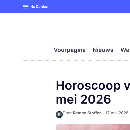
SpanjeVandaag is de eerst
Donker
Voorpagina
Nieuws
We
Horoscoop v
mei 2026
Door
Remco Stoffer
|
17 mei 2026 