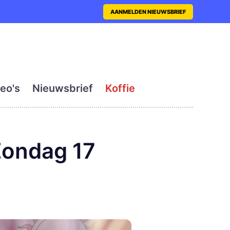
nt met actueel en dagelij
AANMELDEN NIEUWSBRIEF
eo's
Nieuwsbrief
Koffie
Zondag 17