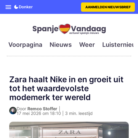
SpanjeVandaag is de eerste en g
Donker
AANMELDEN NIEUWSBRIEF
Voorpagina
Nieuws
Weer
Luisternieu
Zara haalt Nike in en groeit uit
tot het waardevolste
modemerk ter wereld
Door
Remco Stoffer
|
17 mei 2026 om 18:10 | 3 min. leestijd