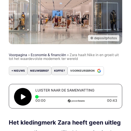
© depositphotos
Voorpagina
»
Economie & financiën
»
Zara haalt Nike in en groeit uit
tot het waardevolste modemerk ter wereld
+ NIEUWS
NIEUWSBRIEF
KOFFIE?
VOORKEURSBRON
LUISTER NAAR DE SAMENVATTING
Elapsed time: 0 seconds
Duratio
00:00
00:43
Het kledingmerk Zara heeft geen uitleg