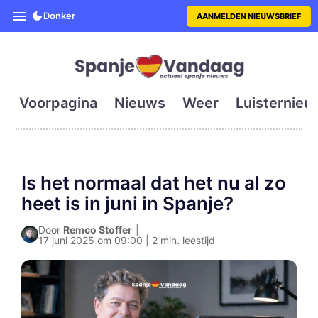
SpanjeVandaag is de eerste en g
Donker
AANMELDEN NIEUWSBRIEF
Voorpagina
Nieuws
Weer
Luisternieu
Is het normaal dat het nu al zo
heet is in juni in Spanje?
Door
Remco Stoffer
|
17 juni 2025 om 09:00 | 2 min. leestijd