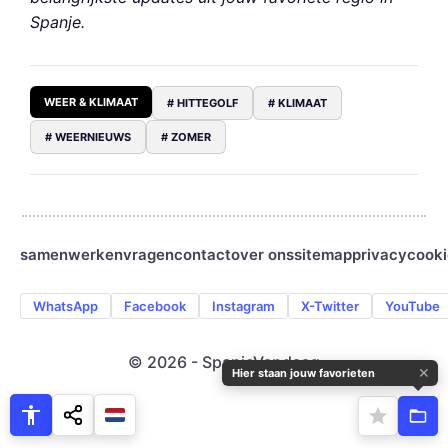
Spanje.
WEER & KLIMAAT
# HITTEGOLF
# KLIMAAT
# WEERNIEUWS
# ZOMER
samenwerken
vragen
contact
over ons
sitemap
privacy
cooki
WhatsApp
Facebook
Instagram
X-Twitter
YouTube
© 2026 - SpanjeVandaag
✕
Hier staan jouw favorieten