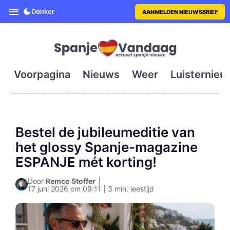
SpanjeVandaag is de eerste en g
Donker
AANMELDEN NIEUWSBRIEF
Voorpagina
Nieuws
Weer
Luisternieu
Bestel de jubileumeditie van
het glossy Spanje-magazine
ESPANJE mét korting!
Door
Remco Stoffer
|
17 juni 2026 om 09:11 | 3 min. leestijd