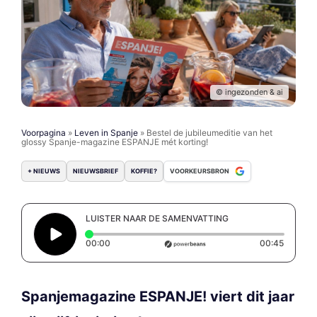
© ingezonden & ai
Voorpagina
»
Leven in Spanje
»
Bestel de jubileumeditie van het
glossy Spanje-magazine ESPANJE mét korting!
+ NIEUWS
NIEUWSBRIEF
KOFFIE?
VOORKEURSBRON
LUISTER NAAR DE SAMENVATTING
Elapsed time: 0 seconds
Duratio
00:00
00:45
Spanjemagazine ESPANJE! viert dit jaar