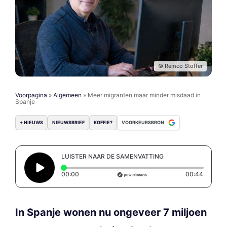
© Remco Stoffer
Voorpagina
»
Algemeen
»
Meer migranten maar minder misdaad in
Spanje
+ NIEUWS
NIEUWSBRIEF
KOFFIE?
VOORKEURSBRON
LUISTER NAAR DE SAMENVATTING
Elapsed time: 0 seconds
Duratio
00:00
00:44
In Spanje wonen nu ongeveer 7 miljoen