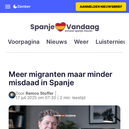
SpanjeVandaag is de eerste en g
Donker
AANMELDEN NIEUWSBRIEF
Voorpagina
Nieuws
Weer
Luisternieu
Meer migranten maar minder
misdaad in Spanje
Door
Remco Stoffer
|
17 juli 2025 om 07:30 | 2 min. leestijd