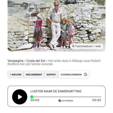
© Familiealbum / web
Voorpagina
»
Costa del Sol
»
Het witte dorp in Málaga waar Robert
Redford met zijn familie woonde
+ NIEUWS
NIEUWSBRIEF
KOFFIE?
VOORKEURSBRON
LUISTER NAAR DE SAMENVATTING
Elapsed time: 0 seconds
Duratio
00:00
00:40