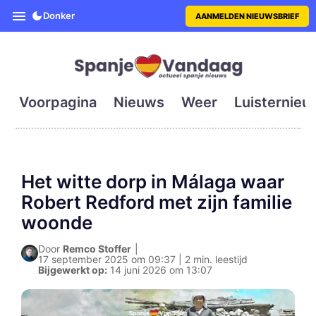
SpanjeVandaag is de eerste en g
Donker
AANMELDEN NIEUWSBRIEF
Voorpagina
Nieuws
Weer
Luisternieu
Het witte dorp in Málaga waar
Robert Redford met zijn familie
woonde
Door
Remco Stoffer
|
17 september 2025 om 09:37 | 2 min. leestijd
Bijgewerkt op:
14 juni 2026 om 13:07