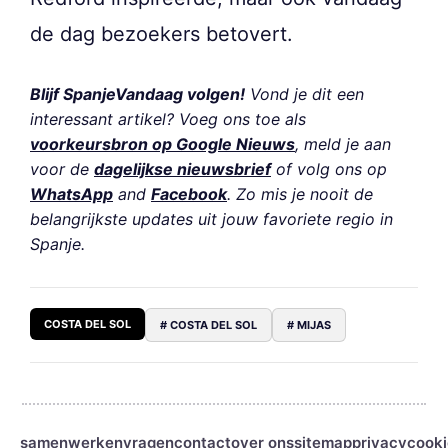
de dag bezoekers betovert.
Blijf SpanjeVandaag volgen!
Vond je dit een
interessant artikel? Voeg ons toe als
voorkeursbron op Google Nieuws
, meld je aan
voor de
dagelijkse nieuwsbrief
of volg ons op
WhatsApp
and
Facebook
. Zo mis je nooit de
belangrijkste updates uit jouw favoriete regio in
Spanje.
COSTA DEL SOL
# COSTA DEL SOL
# MIJAS
samenwerken
vragen
contact
over ons
sitemap
privacy
cooki