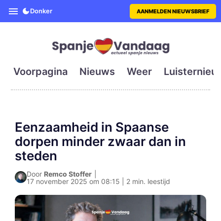
SpanjeVandaag is de eerste en g
Donker
AANMELDEN NIEUWSBRIEF
Voorpagina
Nieuws
Weer
Luisternieu
Eenzaamheid in Spaanse
dorpen minder zwaar dan in
steden
Door
Remco Stoffer
|
17 november 2025 om 08:15 | 2 min. leestijd