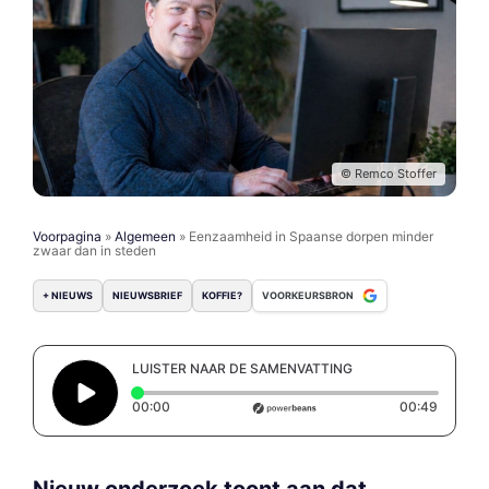
© Remco Stoffer
Voorpagina
»
Algemeen
»
Eenzaamheid in Spaanse dorpen minder
zwaar dan in steden
+ NIEUWS
NIEUWSBRIEF
KOFFIE?
VOORKEURSBRON
LUISTER NAAR DE SAMENVATTING
Elapsed time: 0 seconds
Duratio
00:00
00:49
Nieuw onderzoek toont aan dat