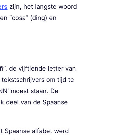
ers
zijn, het langste woord
den “cosa” (ding) en
, de vijftiende letter van
ekstschrijvers om tijd te
‘NN’ moest staan. De
lijk deel van de Spaanse
het Spaanse alfabet werd