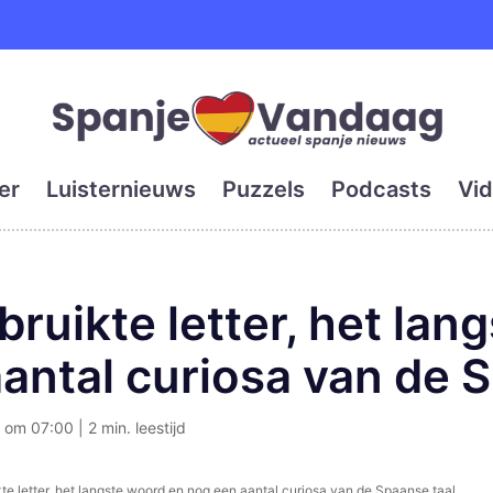
e en grootste digitale kra
er
Luisternieuws
Puzzels
Podcasts
Vid
ruikte letter, het lan
antal curiosa van de 
 om 07:00 | 2 min. leestijd
te letter, het langste woord en nog een aantal curiosa van de Spaanse taal