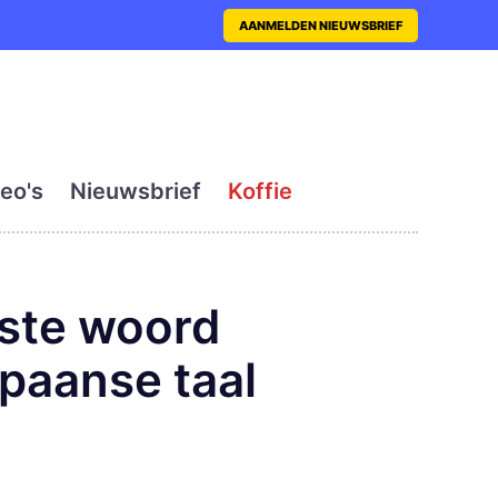
nt met actueel en dagelij
AANMELDEN NIEUWSBRIEF
eo's
Nieuwsbrief
Koffie
gste woord
Spaanse taal