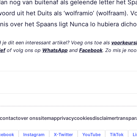
n nog van buitenaf als geleende letter het Sp
oord uit het Duits als ‘wolframio’ (wolfraam). 
nis over het Spaans ligt Nunca lo hubiera dicho
je dit een interessant artikel? Voeg ons toe als
voorkeurs
ief
of volg ons op
WhatsApp
and
Facebook
. Zo mis je noo
contact
over ons
sitemap
privacy
cookies
disclaimer
transpar
cebook
Instagram
X-Twitter
YouTube
TikTok
L