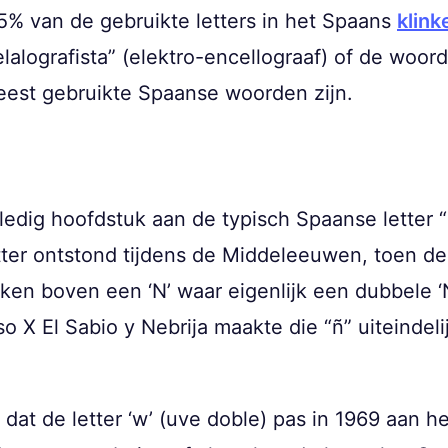
5% van de gebruikte letters in het Spaans
klink
celalografista” (elektro-encellograaf) of de woor
 meest gebruikte Spaanse woorden zijn.
edig hoofdstuk aan de typisch Spaanse letter “ñ”
tter ontstond tijdens de Middeleeuwen, toen de t
ken boven een ‘N’ waar eigenlijk een dubbele 
nso X El Sabio y Nebrija maakte die “ñ” uiteinde
 dat de letter ‘w’ (uve doble) pas in 1969 aan 