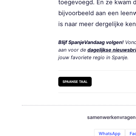
toegevoegd. En ze kwam da
bijvoorbeeld aan een leenw
is naar meer dergelijke ken
Blijf SpanjeVandaag volgen!
Vond 
aan voor de
dagelijkse nieuwsbr
jouw favoriete regio in Spanje.
SPAANSE TAAL
samenwerken
vragen
WhatsApp
Fa