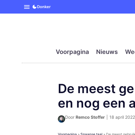
SpanjeVandaag is de eerst
Donker
Voorpagina
Nieuws
We
De meest geb
en nog een a
Door
Remco Stoffer
|
18 april 2022
Voorpagina
»
Spaanse taal
»
De meest gebruik