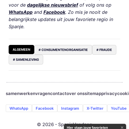
voor de
dagelijkse nieuwsbrief
of volg ons op
WhatsApp
and
Facebook
. Zo mis je nooit de
belangrijkste updates uit jouw favoriete regio in
Spanje.
ALGEMEEN
# CONSUMENTENORGANISATIE
# FRAUDE
# SAMENLEVING
samenwerken
vragen
contact
over ons
sitemap
privacy
cooki
WhatsApp
Facebook
Instagram
X-Twitter
YouTube
© 2026 - SpanjeVandaag
✕
Hier staan jouw favorieten