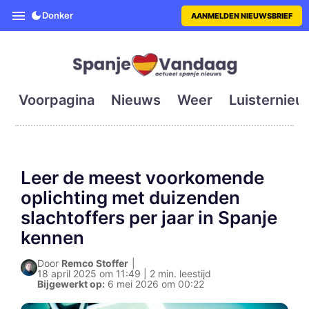
SpanjeVandaag is de eerste en g
Donker
AANMELDEN NIEUWSBRIEF
Voorpagina
Nieuws
Weer
Luisternieu
Leer de meest voorkomende
oplichting met duizenden
slachtoffers per jaar in Spanje
kennen
Door
Remco Stoffer
|
18 april 2025 om 11:49 | 2 min. leestijd
Bijgewerkt op:
6 mei 2026 om 00:22