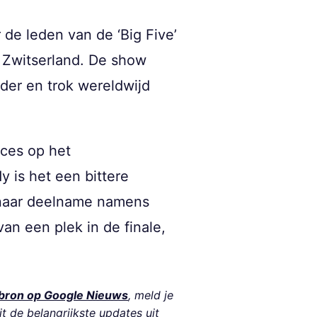
 de leden van de ‘Big Five’
nd Zwitserland. De show
der en trok wereldwijd
cces op het
 is het een bittere
d naar deelname namens
an een plek in de finale,
bron op Google Nieuws
, meld je
it de belangrijkste updates uit