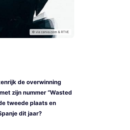
© via canva.com & RTVE
tenrijk de overwinning
t met zijn nummer “Wasted
 de tweede plaats en
panje dit jaar?