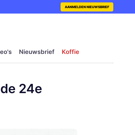
nt met actueel en dagelij
AANMELDEN NIEUWSBRIEF
eo's
Nieuwsbrief
Koffie
nde 24e