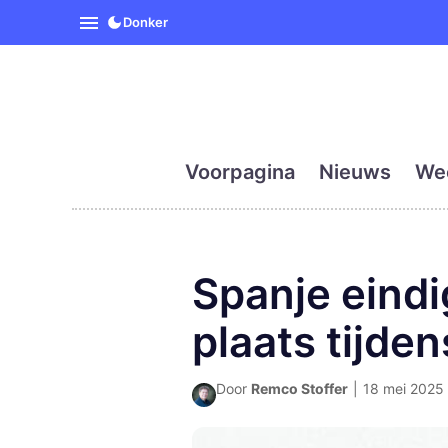
SpanjeVandaag is de eerst
Donker
Voorpagina
Nieuws
We
Spanje eindi
plaats tijde
Door
Remco Stoffer
|
18 mei 2025 o