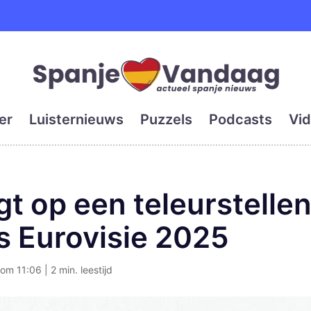
e en grootste digitale kra
er
Luisternieuws
Puzzels
Podcasts
Vid
gt op een teleurstelle
ns Eurovisie 2025
m 11:06 | 2 min. leestijd