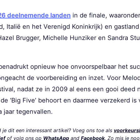
26 deelnemende landen
in de finale, waaronder
nd, Italië en het Verenigd Koninkrijk) en gastla
azel Brugger, Michelle Hunziker en Sandra Stu
l benadrukt opnieuw hoe onvoorspelbaar het su
ongeacht de voorbereiding en inzet. Voor Melody
stival, nadat ze in 2009 al eens een gooi dee
de ‘Big Five’ behoort en daarmee verzekerd is v
a jaar tegenvallen.
je dit een interessant artikel? Voeg ons toe als
voorkeurs
ief
of volg ons op
WhatsApp
and
Facebook
. Zo mis je noo