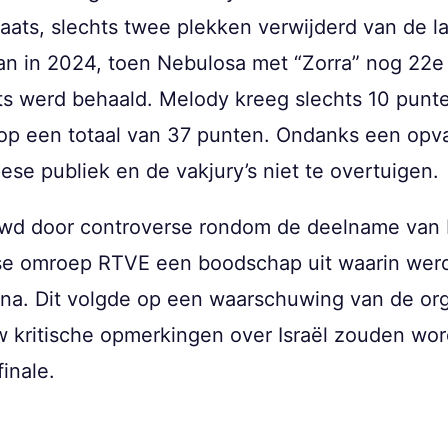
laats, slechts twee plekken verwijderd van de l
dan in 2024, toen Nebulosa met “Zorra” nog 22
ts werd behaald. Melody kreeg slechts 10 punt
op een totaal van 37 punten. Ondanks een opva
ese publiek en de vakjury’s niet te overtuigen.
wd door controverse rondom de deelname van I
se omroep RTVE een boodschap uit waarin werd
ina. Dit volgde op een waarschuwing van de org
w kritische opmerkingen over Israël zouden wo
inale.