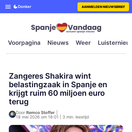
SpanjeVandaag is de eerste en g
Donker
AANMELDEN NIEUWSBRIEF
Voorpagina
Nieuws
Weer
Luisternieu
Zangeres Shakira wint
belastingzaak in Spanje en
krijgt ruim 60 miljoen euro
terug
Door
Remco Stoffer
|
18 mei 2026 om 18:01 | 3 min. leestijd