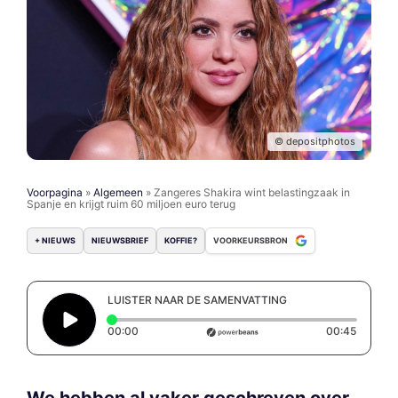
© depositphotos
Voorpagina
»
Algemeen
»
Zangeres Shakira wint belastingzaak in
Spanje en krijgt ruim 60 miljoen euro terug
+ NIEUWS
NIEUWSBRIEF
KOFFIE?
VOORKEURSBRON
LUISTER NAAR DE SAMENVATTING
Elapsed time: 0 seconds
Duratio
00:00
00:45
We hebben al vaker geschreven over