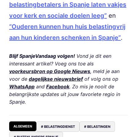
belastingbetalers in Spanje laten vakjes
voor kerk en sociale doelen leeg”
en
“Ouderen kunnen hun huis belastingvrij
aan hun kinderen schenken in Spanje”
.
Blijf SpanjeVandaag volgen!
Vond je dit een
interessant artikel? Voeg ons toe als
voorkeursbron op Google Nieuws
, meld je aan
voor de
dagelijkse nieuwsbrief
of volg ons op
WhatsApp
and
Facebook
. Zo mis je nooit de
belangrijkste updates uit jouw favoriete regio in
Spanje.
ALGEMEEN
# BELASTINGDIENST
# BELASTINGEN
# BUITENLANDERS SPANJE