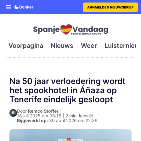
SpanjeVandaag is de eerste en g
Donker
AANMELDEN NIEUWSBRIEF
Voorpagina
Nieuws
Weer
Luisternieu
Na 50 jaar verloedering wordt
het spookhotel in Áñaza op
Tenerife eindelijk gesloopt
Door
Remco Stoffer
|
18 juli 2025 om 08:15 | 2 min. leestijd
Bijgewerkt op:
30 april 2026 om 22:39