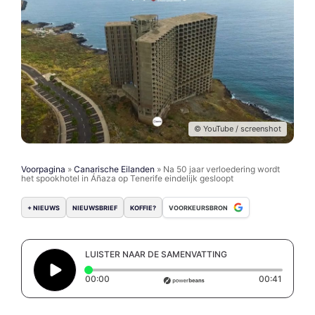
© YouTube / screenshot
Voorpagina
»
Canarische Eilanden
»
Na 50 jaar verloedering wordt
het spookhotel in Áñaza op Tenerife eindelijk gesloopt
+ NIEUWS
NIEUWSBRIEF
KOFFIE?
VOORKEURSBRON
LUISTER NAAR DE SAMENVATTING
Elapsed time: 0 seconds
Duration
00:00
00:41